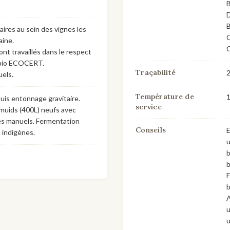
B
D
B
aires au sein des vignes les
C
aine.
C
ont travaillés dans le respect
 bio ECOCERT.
Traçabilité
2
els.
Température de
uis entonnage gravitaire.
service
-muids (400L) neufs avec
s manuels. Fermentation
Conseils
E
 indigènes.
u
b
b
F
b
A
u
u