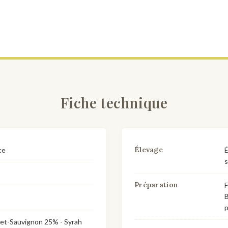
Fiche technique
Élevage
ce
É
s
Préparation
F
B
p
et-Sauvignon 25% - Syrah