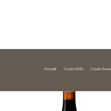
Accueil
›
Produits
›
1033 Rouge
Précédent
S
Accueil
Cuvée 1033
Cuvée Souve