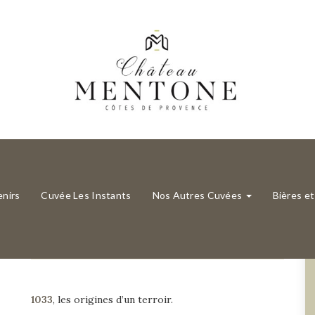
uivant
1033 Rouge
nirs
Cuvée Les Instants
Nos Autres Cuvées
Bières e
Description du millésime
1033
, les origines d’un terroir.