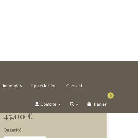
t Limonades
Epicerie Fine
Contact
0
Compte
Panier
45,00 €
Quantité