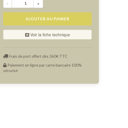
-
+
AJOUTER AU PANIER
Voir la fiche technique
Frais de port offert dès 360€ TTC
Paiement en ligne par carte bancaire 100%
sécurisé